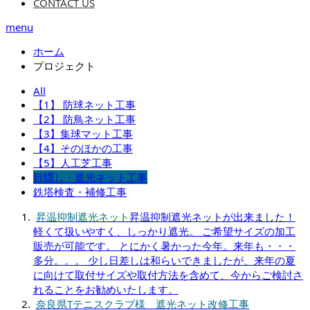
CONTACT US
menu
ホーム
プロジェクト
All
【1】 防球ネット工事
【2】 防鳥ネット工事
【3】集球マット工事
【4】そのほかの工事
【5】人工芝工事
目隠し・遮光ネット工事
鉄塔検査・補修工事
昇温抑制遮光ネット
昇温抑制遮光ネットが出来ました！
軽くて扱いやすく、しっかり遮光。 ご希望サイズの加工
販売が可能です。 とにかく暑かった今年。来年も・・・
多分。。。 少し日差しは和らいできましたが、来年の夏
に向けて取付サイズや取付方法を含めて、今からご検討さ
れることをお勧めいたします。
奈良県Tテニスクラブ様 遮光ネット改修工事