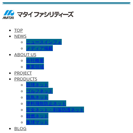
TOP
NEWS
ニュースインフォ
メディア掲載
ABOUT US
会社概要
事業領域
PROJECT
PRODUCTS
防球ネット
ゴルフネット
防鳥ネット
塗料飛散防止ネット
安全ネット・剥落防護ネット
難燃ネット
集球マット
BLOG