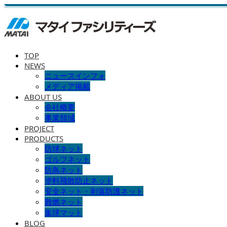
TOP
NEWS
ニュースインフォ
メディア掲載
ABOUT US
会社概要
事業領域
PROJECT
PRODUCTS
防球ネット
ゴルフネット
防鳥ネット
塗料飛散防止ネット
安全ネット・剥落防護ネット
難燃ネット
集球マット
BLOG